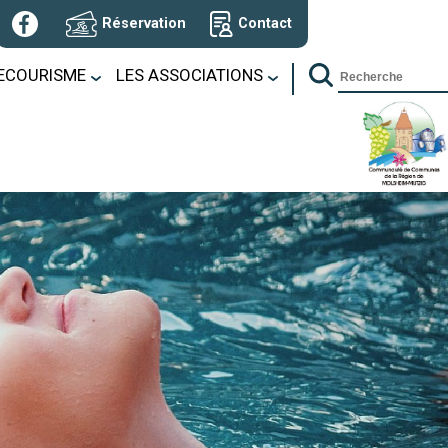
Réservation
Contact
SECOURISME
LES ASSOCIATIONS
NSSA
tivités ponctuelles
Stage Jeune Sauveteur
courisme
BPJEPS AAN