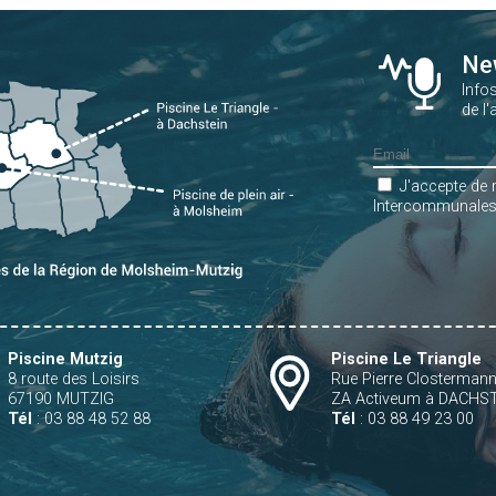
Ne
Info
de l'
J'accepte de 
Intercommunale
Piscine Mutzig
Piscine Le Triangle
8 route des Loisirs
Rue Pierre Closterman
67190 MUTZIG
ZA Activeum à DACHS
Tél
: 03 88 48 52 88
Tél
: 03 88 49 23 00