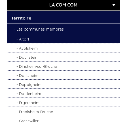
LA COM COM
Territoire
Les communes membres
Altorf
Avolsheim
Dachstein
Dinsheim-sur-Bruche
Dorlisheim
Duppigheim
Duttlenheim
Ergersheim
Ernolsheim-Bruche
Gresswiller