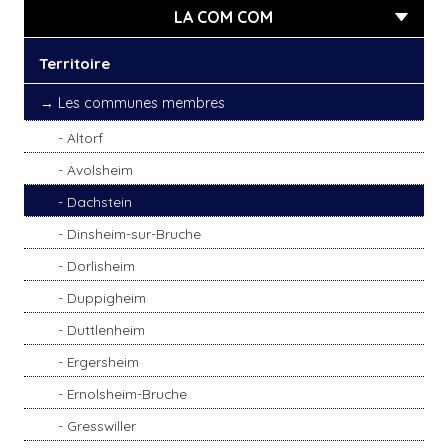
LA COM COM
Territoire
Les communes membres
Altorf
Avolsheim
Dachstein
Dinsheim-sur-Bruche
Dorlisheim
Duppigheim
Duttlenheim
Ergersheim
Ernolsheim-Bruche
Gresswiller