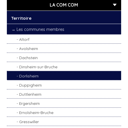
LA COM COM
Territoire
Les communes membres
Altorf
Avolsheim
Dachstein
Dinsheim-sur-Bruche
Dorlisheim
Duppigheim
Duttlenheim
Ergersheim
Ernolsheim-Bruche
Gresswiller