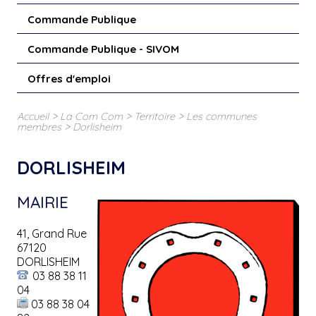
Commande Publique
Commande Publique - SIVOM
Offres d'emploi
>
>
>
Accueil
La Com Com
Territoire
Les communes
>
membres
Dorlisheim
DORLISHEIM
MAIRIE
41, Grand Rue
67120
DORLISHEIM
03 88 38 11
04
03 88 38 04