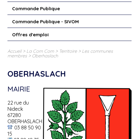
Commande Publique
Commande Publique - SIVOM
Offres d'emploi
>
>
>
Accueil
La Com Com
Territoire
Les communes
>
membres
Oberhaslach
OBERHASLACH
MAIRIE
22 rue du
Nideck
67280
OBERHASLACH
03 88 50 90
15