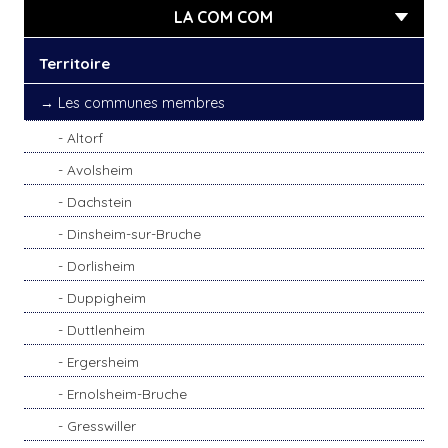
LA COM COM
Territoire
Les communes membres
Altorf
Avolsheim
Dachstein
Dinsheim-sur-Bruche
Dorlisheim
Duppigheim
Duttlenheim
Ergersheim
Ernolsheim-Bruche
Gresswiller