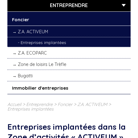
ENTREPRENDRE
Foncier
Z.A. ACTIVEUM
Entreprises implantées
Z.A. ECOPARC
Zone de loisirs Le Trèfle
Bugatti
Immobilier d'entreprises
>
>
>
>
Accueil
Entreprendre
Foncier
Z.A. ACTIVEUM
Entreprises implantées
Entreprises implantées dans la
Zone d’activités « ACTIVEUM »