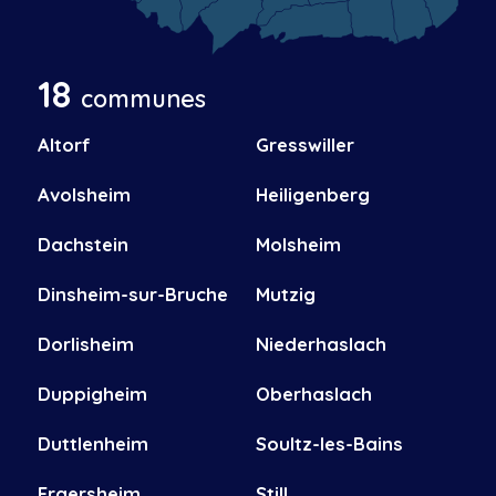
18
communes
Altorf
Gresswiller
Avolsheim
Heiligenberg
Dachstein
Molsheim
Dinsheim-sur-Bruche
Mutzig
Dorlisheim
Niederhaslach
Duppigheim
Oberhaslach
Duttlenheim
Soultz-les-Bains
Ergersheim
Still